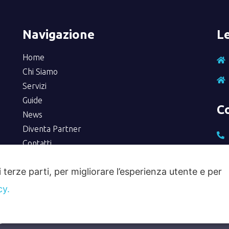
Navigazione
Le
Home
Chi Siamo
Servizi
Guide
C
News
Diventa Partner
Contatti
Privacy Policy
i terze parti, per migliorare l’esperienza utente e per
cy.
ly 4.0 srl - P. iva 05156200874