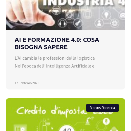
AI E FORMAZIONE 4.0: COSA
BISOGNA SAPERE
L’AI cambia le professioni della logistica
Nell’epoca dell’Intelligenza Artificiale e
17 Febbraio 2020
Bonus Ricerca