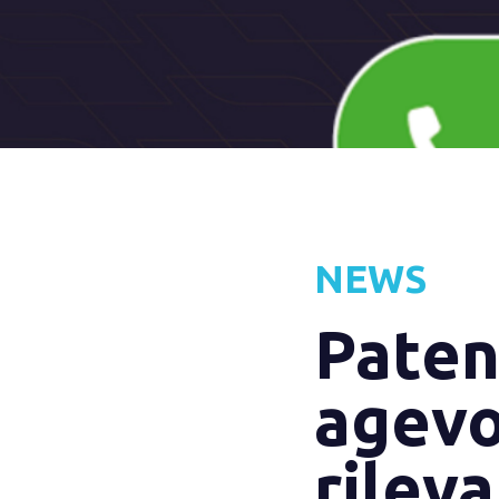
NEWS
Paten
agevol
rileva