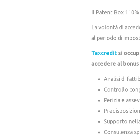
Il Patent Box 110% c
La volontà di accede
al periodo di impost
Taxcredit
si occup
accedere al bonus
Analisi di fatti
Controllo cong
Perizia e asse
Predisposizio
Supporto nell
Consulenza spec