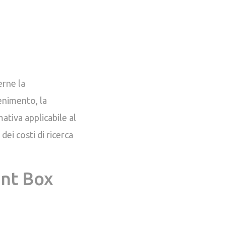
erne la
enimento, la
ativa applicabile al
ei costi di ricerca
ent Box