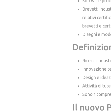
Software prot
Brevetti indust
relativi certif
brevetti e cert
Disegni e mode
Definizion
Ricerca indust
Innovazione t
Design e ideaz
Attività di tute
Sono ricompresi
Il nuovo 