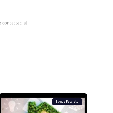
 contattaci al
Bonus Facciate