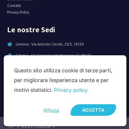
Contatti
Privacy Policy
Le nostre Sedi
Genova - Via Antonio Cecchi, 23/3, 16129
Catania - Via Giuseppe Macherione 12, 95127
Questo sito utilizza cookie di terze parti,
Contatti
per migliorare l’esperienza utente e per
Tel - +39 010 2369156
motivi statistici.
Privacy policy.
Email - info@taxcredit40.com
ACCETTA
Rifiuta
© TaxCredit 4.0 - TaxCredit 4.0 è un marchio di Italy 4.0
srl - P. iva 05156200874