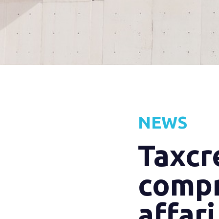
NEWS
Taxcr
compr
affari