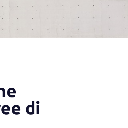
che
ee di