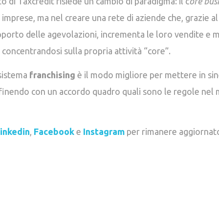
o di Taxcredit risiede un cambio di paradigma: il c
ore bus
 imprese, ma nel creare una rete di aziende che, grazie al
porto delle agevolazioni, incrementa le loro vendite e m
, concentrandosi sulla propria attività “core”.
 sistema
franchising
è il modo migliore per mettere in sin
finendo con un accordo quadro quali sono le regole nel 
inkedin
,
Facebook
e
Instagram
per rimanere aggiornato