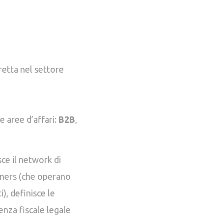
retta nel settore
e aree d’affari:
B2B
,
sce il network di
rtners (che operano
), definisce le
enza fiscale legale